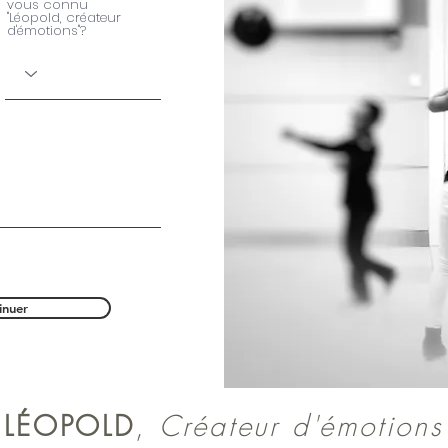
vous connu
"Léopold, créateur
d'émotions"?
inuer
LÉOPOLD
,
Créateur d'émotions
Webdesigner, Photographe, vidéaste